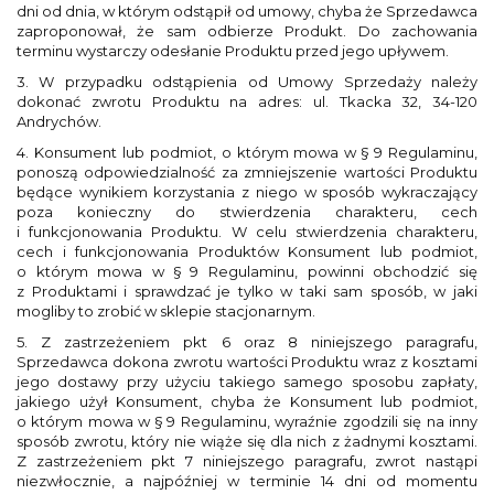
dni od dnia, w którym odstąpił od umowy, chyba że Sprzedawca
zaproponował, że sam odbierze Produkt. Do zachowania
terminu wystarczy odesłanie Produktu przed jego upływem.
3. W przypadku odstąpienia od Umowy Sprzedaży należy
dokonać zwrotu Produktu na adres: ul. Tkacka 32, 34-120
Andrychów.
4. Konsument lub podmiot, o którym mowa w § 9 Regulaminu,
ponoszą odpowiedzialność za zmniejszenie wartości Produktu
będące wynikiem korzystania z niego w sposób wykraczający
poza konieczny do stwierdzenia charakteru, cech
i funkcjonowania Produktu. W celu stwierdzenia charakteru,
cech i funkcjonowania Produktów Konsument lub podmiot,
o którym mowa w § 9 Regulaminu, powinni obchodzić się
z Produktami i sprawdzać je tylko w taki sam sposób, w jaki
mogliby to zrobić w sklepie stacjonarnym.
5. Z zastrzeżeniem pkt 6 oraz 8 niniejszego paragrafu,
Sprzedawca dokona zwrotu wartości Produktu wraz z kosztami
jego dostawy przy użyciu takiego samego sposobu zapłaty,
jakiego użył Konsument, chyba że Konsument lub podmiot,
o którym mowa w § 9 Regulaminu, wyraźnie zgodzili się na inny
sposób zwrotu, który nie wiąże się dla nich z żadnymi kosztami.
Z zastrzeżeniem pkt 7 niniejszego paragrafu, zwrot nastąpi
niezwłocznie, a najpóźniej w terminie 14 dni od momentu