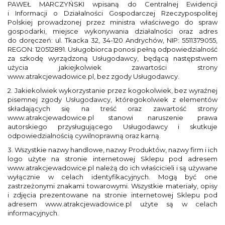
PAWEŁ MARCZYŃSKI wpisaną do Centralnej Ewidencji
i Informacji o Działalności Gospodarczej Rzeczypospolitej
Polskiej prowadzonej przez ministra właściwego do spraw
gospodarki, miejsce wykonywania działalności oraz adres
do doręczeń: ul. Tkacka 32, 34-120 Andrychów, NIP: 5511379055,
REGON: 120512891. Usługobiorca ponosi pełną odpowiedzialność
za szkodę wyrządzoną Usługodawcy, będącą następstwem
użycia jakiejkolwiek zawartości strony
www.atrakcjewadowice.pl, bez zgody Usługodawcy.
2. Jakiekolwiek wykorzystanie przez kogokolwiek, bez wyraźnej
pisemnej zgody Usługodawcy, któregokolwiek z elementów
składających się na treść oraz zawartość strony
www.atrakcjewadowice.pl stanowi naruszenie prawa
autorskiego przysługującego Usługodawcy i skutkuje
odpowiedzialnością cywilnoprawną oraz karną.
3. Wszystkie nazwy handlowe, nazwy Produktów, nazwy firm i ich
logo użyte na stronie internetowej Sklepu pod adresem
www.atrakcjewadowice.pl należą do ich właścicieli i są używane
wyłącznie w celach identyfikacyjnych. Mogą być one
zastrzeżonymi znakami towarowymi. Wszystkie materiały, opisy
i zdjęcia prezentowane na stronie internetowej Sklepu pod
adresem www.atrakcjewadowice.pl użyte są w celach
informacyjnych.