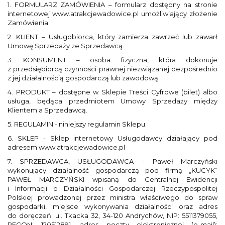
1. FORMULARZ ZAMÓWIENIA – formularz dostępny na stronie
internetowej www.atrakcjewadowice.pl umożliwiający złożenie
Zamówienia.
2. KLIENT – Usługobiorca, który zamierza zawrzeć lub zawarł
Umowę Sprzedaży ze Sprzedawcą.
3. KONSUMENT – osoba fizyczna, która dokonuje
z przedsiębiorcą czynności prawnej niezwiązanej bezpośrednio
z jej działalnością gospodarczą lub zawodową.
4. PRODUKT – dostępne w Sklepie Treści Cyfrowe (bilet) albo
usługa, będąca przedmiotem Umowy Sprzedaży między
Klientem a Sprzedawcą.
5. REGULAMIN - niniejszy regulamin Sklepu.
6. SKLEP - Sklep internetowy Usługodawcy działający pod
adresem www.atrakcjewadowice.pl
7. SPRZEDAWCA, USŁUGODAWCA – Paweł Marczyński
wykonujący działalność gospodarczą pod firmą „KUCYK”
PAWEŁ MARCZYŃSKI wpisaną do Centralnej Ewidencji
i Informacji o Działalności Gospodarczej Rzeczypospolitej
Polskiej prowadzonej przez ministra właściwego do spraw
gospodarki, miejsce wykonywania działalności oraz adres
do doręczeń: ul. Tkacka 32, 34-120 Andrychów, NIP: 5511379055,
REGON: 120512891, adres poczty elektronicznej (e-mail):