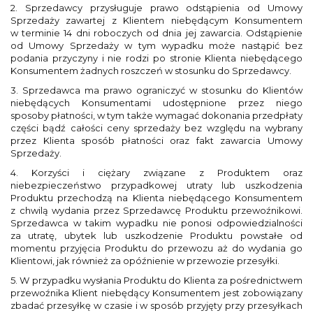
2. Sprzedawcy przysługuje prawo odstąpienia od Umowy
Sprzedaży zawartej z Klientem niebędącym Konsumentem
w terminie 14 dni roboczych od dnia jej zawarcia. Odstąpienie
od Umowy Sprzedaży w tym wypadku może nastąpić bez
podania przyczyny i nie rodzi po stronie Klienta niebędącego
Konsumentem żadnych roszczeń w stosunku do Sprzedawcy.
3. Sprzedawca ma prawo ograniczyć w stosunku do Klientów
niebędących Konsumentami udostępnione przez niego
sposoby płatności, w tym także wymagać dokonania przedpłaty
części bądź całości ceny sprzedaży bez względu na wybrany
przez Klienta sposób płatności oraz fakt zawarcia Umowy
Sprzedaży.
4. Korzyści i ciężary związane z Produktem oraz
niebezpieczeństwo przypadkowej utraty lub uszkodzenia
Produktu przechodzą na Klienta niebędącego Konsumentem
z chwilą wydania przez Sprzedawcę Produktu przewoźnikowi.
Sprzedawca w takim wypadku nie ponosi odpowiedzialności
za utratę, ubytek lub uszkodzenie Produktu powstałe od
momentu przyjęcia Produktu do przewozu aż do wydania go
Klientowi, jak również za opóźnienie w przewozie przesyłki.
5. W przypadku wysłania Produktu do Klienta za pośrednictwem
przewoźnika Klient niebędący Konsumentem jest zobowiązany
zbadać przesyłkę w czasie i w sposób przyjęty przy przesyłkach