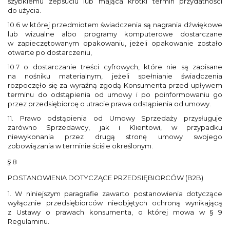
szybkiemu zepsuciu lub mająca krótki termin przydatności
do użycia.
10.6 w której przedmiotem świadczenia są nagrania dźwiękowe
lub wizualne albo programy komputerowe dostarczane
w zapieczętowanym opakowaniu, jeżeli opakowanie zostało
otwarte po dostarczeniu,
10.7 o dostarczanie treści cyfrowych, które nie są zapisane
na nośniku materialnym, jeżeli spełnianie świadczenia
rozpoczęło się za wyraźną zgodą Konsumenta przed upływem
terminu do odstąpienia od umowy i po poinformowaniu go
przez przedsiębiorcę o utracie prawa odstąpienia od umowy.
11. Prawo odstąpienia od Umowy Sprzedaży przysługuje
zarówno Sprzedawcy, jak i Klientowi, w przypadku
niewykonania przez drugą stronę umowy swojego
zobowiązania w terminie ściśle określonym.
§ 8
POSTANOWIENIA DOTYCZĄCE PRZEDSIĘBIORCÓW (B2B)
1. W niniejszym paragrafie zawarto postanowienia dotyczące
wyłącznie przedsiębiorców nieobjętych ochroną wynikającą
z Ustawy o prawach konsumenta, o której mowa w § 9
Regulaminu.