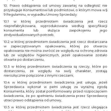
10. Prawo odstąpienia od umowy zawartej na odległość nie
przysługuje Konsumentowi lub podmiotowi, o którym mowa w §
9 Regulaminu, w wypadku Umowy Sprzedaży:
10.1 w której przedmiotem świadczenia jest rzecz
nieprefabrykowana, wyprodukowana według specyfikacji
konsumenta lub służąca zaspokojeniu jego
zindywidualizowanych potrzeb,
10.2 w której przedmiotem świadczenia jest rzecz dostarczana
w zapieczętowanym opakowaniu, której po otwarciu
opakowania nie można zwrócić ze względu na ochronę zdrowia
lub ze względów higienicznych, jeżeli opakowanie zostało
otwarte po dostarczeniu,
10.3 w której przedmiotem świadczenia są rzeczy, które po
dostarczeniu, ze względu na swój charakter, zostają
nierozłącznie połączone z innymi rzeczami,
10.4 w której przedmiotem świadczenia jest usługa, jeżeli
Sprzedawca wykonał w pełni usługę za wyraźną zgodą
Konsumenta, który został poinformowany przed rozpoczęciem
świadczenia, że po spełnieniu świadczenia przez Sprzedawcę
utraci prawo odstąpienia od umowy,
10.5 w której przedmiotem świadczenia jest rzecz ulegająca