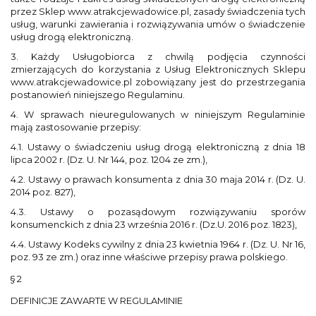
przez Sklep www.atrakcjewadowice.pl, zasady świadczenia tych
usług, warunki zawierania i rozwiązywania umów o świadczenie
usług drogą elektroniczną.
3. Każdy Usługobiorca z chwilą podjęcia czynności
zmierzających do korzystania z Usług Elektronicznych Sklepu
www.atrakcjewadowice.pl zobowiązany jest do przestrzegania
postanowień niniejszego Regulaminu.
4. W sprawach nieuregulowanych w niniejszym Regulaminie
mają zastosowanie przepisy:
4.1. Ustawy o świadczeniu usług drogą elektroniczną z dnia 18
lipca 2002 r. (Dz. U. Nr 144, poz. 1204 ze zm.),
4.2. Ustawy o prawach konsumenta z dnia 30 maja 2014 r. (Dz. U.
2014 poz. 827),
4.3. Ustawy o pozasądowym rozwiązywaniu sporów
konsumenckich z dnia 23 września 2016 r. (Dz.U. 2016 poz. 1823),
4.4. Ustawy Kodeks cywilny z dnia 23 kwietnia 1964 r. (Dz. U. Nr 16,
poz. 93 ze zm.) oraz inne właściwe przepisy prawa polskiego.
§ 2
DEFINICJE ZAWARTE W REGULAMINIE