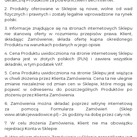
detaliczną Produktów za pośrednictwem sieci Internet.
2. Produkty oferowane w Sklepie są nowe, wolne od wad
fizycznych i prawnych i zostały legalnie wprowadzone na rynek
polski.
3. Informacje znajdujące się na stronach internetowych Sklepu
nie stanowią oferty w rozumieniu przepisów prawa. Klient,
składając Zamówienie, składa ofertę kupna określonego
Produktu na warunkach podanych w jego opisie.
4. Cena Produktu uwidoczniona na stronie internetowej Sklepu
podana jest w złotych polskich (PLN) i zawiera wszystkie
składniki, w tym podatek VAT.
5. Cena Produktu uwidoczniona na stronie Sklepu jest wiążąca
w chwili złożenia przez Klienta Zamówienia. Cena ta nie ulegnie
zmianie niezależnie od zmian cen w Sklepie, które mogą się
pojawić w odniesieniu do poszczególnych Produktów po
złożeniu przez Klienta Zamówienia.
6. Zamówienia można składać poprzez witrynę internetową
za pomocą Formularza Zamówień (Sklep
www.atrakcjewadowice.pl) – 24 godziny na dobę przez cały rok.
7. W celu złożenia Zamówienia, Klient nie ma obowiązku
rejestracji Konta w Sklepie.