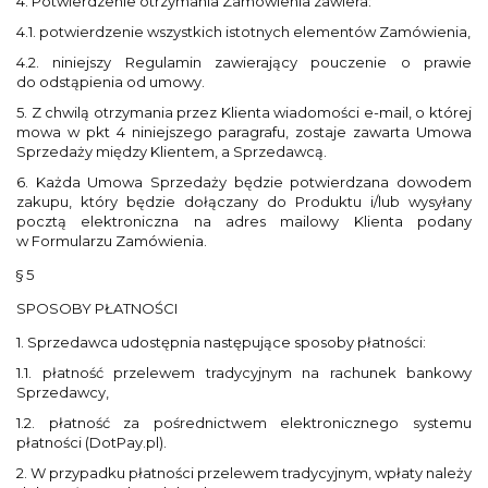
4. Potwierdzenie otrzymania Zamówienia zawiera:
4.1. potwierdzenie wszystkich istotnych elementów Zamówienia,
4.2. niniejszy Regulamin zawierający pouczenie o prawie
do odstąpienia od umowy.
5. Z chwilą otrzymania przez Klienta wiadomości e-mail, o której
mowa w pkt 4 niniejszego paragrafu, zostaje zawarta Umowa
Sprzedaży między Klientem, a Sprzedawcą.
6. Każda Umowa Sprzedaży będzie potwierdzana dowodem
zakupu, który będzie dołączany do Produktu i/lub wysyłany
pocztą elektroniczna na adres mailowy Klienta podany
w Formularzu Zamówienia.
§ 5
SPOSOBY PŁATNOŚCI
1. Sprzedawca udostępnia następujące sposoby płatności:
1.1. płatność przelewem tradycyjnym na rachunek bankowy
Sprzedawcy,
1.2. płatność za pośrednictwem elektronicznego systemu
płatności (DotPay.pl).
2. W przypadku płatności przelewem tradycyjnym, wpłaty należy