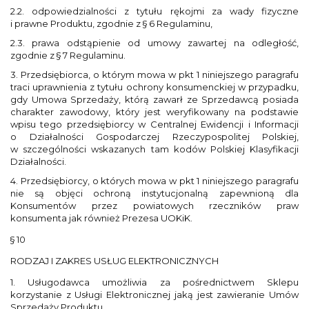
2.2. odpowiedzialności z tytułu rękojmi za wady fizyczne
i prawne Produktu, zgodnie z § 6 Regulaminu,
2.3. prawa odstąpienie od umowy zawartej na odległość,
zgodnie z § 7 Regulaminu.
3. Przedsiębiorca, o którym mowa w pkt 1 niniejszego paragrafu
traci uprawnienia z tytułu ochrony konsumenckiej w przypadku,
gdy Umowa Sprzedaży, którą zawarł ze Sprzedawcą posiada
charakter zawodowy, który jest weryfikowany na podstawie
wpisu tego przedsiębiorcy w Centralnej Ewidencji i Informacji
o Działalności Gospodarczej Rzeczypospolitej Polskiej,
w szczególności wskazanych tam kodów Polskiej Klasyfikacji
Działalności.
4. Przedsiębiorcy, o których mowa w pkt 1 niniejszego paragrafu
nie są objęci ochroną instytucjonalną zapewnioną dla
Konsumentów przez powiatowych rzeczników praw
konsumenta jak również Prezesa UOKiK.
§ 10
RODZAJ I ZAKRES USŁUG ELEKTRONICZNYCH
1. Usługodawca umożliwia za pośrednictwem Sklepu
korzystanie z Usługi Elektronicznej jaką jest zawieranie Umów
Sprzedaży Produktu.