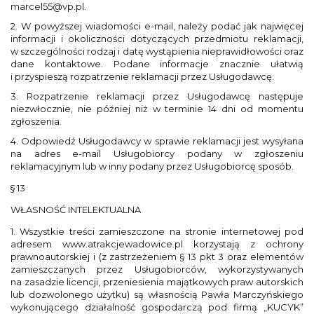
marcel55@vp.pl.
2. W powyższej wiadomości e-mail, należy podać jak najwięcej
informacji i okoliczności dotyczących przedmiotu reklamacji,
w szczególności rodzaj i datę wystąpienia nieprawidłowości oraz
dane kontaktowe. Podane informacje znacznie ułatwią
i przyspieszą rozpatrzenie reklamacji przez Usługodawcę.
3. Rozpatrzenie reklamacji przez Usługodawcę następuje
niezwłocznie, nie później niż w terminie 14 dni od momentu
zgłoszenia.
4. Odpowiedź Usługodawcy w sprawie reklamacji jest wysyłana
na adres e-mail Usługobiorcy podany w zgłoszeniu
reklamacyjnym lub w inny podany przez Usługobiorcę sposób.
§ 13
WŁASNOŚĆ INTELEKTUALNA
1. Wszystkie treści zamieszczone na stronie internetowej pod
adresem www.atrakcjewadowice.pl korzystają z ochrony
prawnoautorskiej i (z zastrzeżeniem § 13 pkt 3 oraz elementów
zamieszczanych przez Usługobiorców, wykorzystywanych
na zasadzie licencji, przeniesienia majątkowych praw autorskich
lub dozwolonego użytku) są własnością Pawła Marczyńskiego
wykonującego działalność gospodarczą pod firmą „KUCYK”