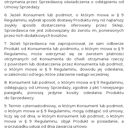
otrzymania przez Sprzedawcę oświadczenia o odstąpieniu od
Umowy Sprzedaży.
6. Jeżeli Konsument lub podmiot, o którym mowa w § 9
Regulaminu, wybrali sposób dostawy Produktu inny niż najtańszy
zwykły sposób dostarczenia oferowany przez Sklep,
Sprzedawca nie jest zobowiązany do zwrotu im, poniesionych
przez nich dodatkowych kosztów.
7. Jeżeli Sprzedawca nie zaproponował, że sam odbierze
Produkt od Konsumenta lub podmiotu, o którym mowa w § 9
Regulaminu, może wstrzymać się ze zwrotem płatności
otrzymanych od Konsumenta do chwili otrzymania rzeczy
z powrotem lub dostarczenia przez Konsumenta lub podmiot,
o którym mowa w § 9 Regulaminu, dowodu jej odesłania,
w zależności od tego, które zdarzenie nastąpi wcześniej.
8. Konsument lub podmiot, o którym mowa w § 9 Regulaminu,
odstępujący od Umowy Sprzedaży, zgodnie z pkt 1 niniejszego
paragrafu, ponoszą jedynie koszty odesłania Produktu
do Sprzedawcy.
9. Termin czternastodniowy, w którym Konsument lub podmiot,
o którym mowa w § 9 Regulaminu, mogą odstąpić od umowy,
liczy się od dnia, w którym Konsument lub podmiot, o którym
mowa w § 9 Regulaminu, objął Produkt w posiadanie, a
w przypadku usługi od dnia zawarcia umowy.