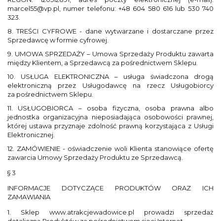
marcel55@vp.pl, numer telefonu: +48 604 580 616 lub 530 740
323.
8. TREŚCI CYFROWE - dane wytwarzane i dostarczane przez
Sprzedawcę w formie cyfrowej.
9. UMOWA SPRZEDAŻY – Umowa Sprzedaży Produktu zawarta
między Klientem, a Sprzedawcą za pośrednictwem Sklepu.
10. USŁUGA ELEKTRONICZNA – usługa świadczona drogą
elektroniczną przez Usługodawcę na rzecz Usługobiorcy
za pośrednictwem Sklepu.
11. USŁUGOBIORCA – osoba fizyczna, osoba prawna albo
jednostka organizacyjna nieposiadająca osobowości prawnej,
której ustawa przyznaje zdolność prawną korzystająca z Usługi
Elektronicznej.
12. ZAMÓWIENIE - oświadczenie woli Klienta stanowiące ofertę
zawarcia Umowy Sprzedaży Produktu ze Sprzedawcą.
§ 3
INFORMACJE DOTYCZĄCE PRODUKTÓW ORAZ ICH
ZAMAWIANIA
1. Sklep www.atrakcjewadowice.pl prowadzi sprzedaż