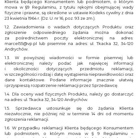
Klienta będącego Konsumentem lub podmiotem, o którym
mowa w §9 Regulaminu, z tytułu rękojmi obejmującej wady
fizyczne i prawne, są określone w ustawie Kodeks cywilny z dnia
23 kwietnia 1964 r. (Dz. U. nr 16, poz. 93 ze zm.).
1.2. Zawiadomienia o wadach dotyczących Produktu oraz
zgłoszenie odpowiedniego żądania można dokonać
za pośrednictwem poczty elektronicznej na adres:
marcel55@vp.pl lub pisemnie na adres: ul. Tkacka 32, 34-120
Andrychów.
1.3. W powyższej wiadomości w formie pisemnej lub
elektronicznej należy podać jak najwięcej informacji
i okoliczności dotyczących przedmiotu reklamacji,
w szczególności rodzaj i datę wystąpienia nieprawidłowości oraz
dane kontaktowe. Podane informacje znacznie ułatwią
i przyspieszą rozpatrzenie reklamacji przez Sprzedawcę.
1.4. Dla oceny wad fizycznych Produktu, należy go dostarczyć
na adres: ul. Tkacka 32, 34-120 Andrychów.
1.5. Sprzedawca ustosunkuje się do żądania Klienta
niezwłocznie, nie później niż w terminie 14 dni od momentu
zgłoszenia reklamacji.
1.6. W przypadku reklamacji Klienta będącego Konsumentem
lub podmiotem, o którym mowa w § 9 Regulaminu –