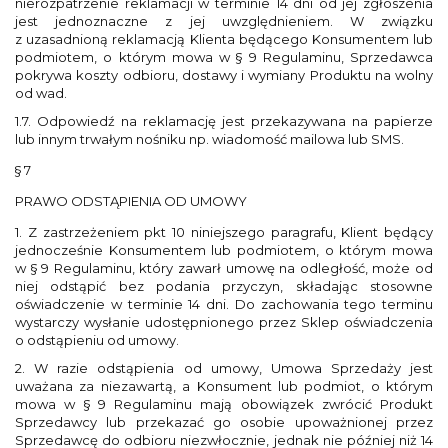
nierozpatrzenie reklamacji w terminie 14 dni od jej zgłoszenia
jest jednoznaczne z jej uwzględnieniem. W związku
z uzasadnioną reklamacją Klienta będącego Konsumentem lub
podmiotem, o którym mowa w § 9 Regulaminu, Sprzedawca
pokrywa koszty odbioru, dostawy i wymiany Produktu na wolny
od wad.
1.7. Odpowiedź na reklamację jest przekazywana na papierze
lub innym trwałym nośniku np. wiadomość mailowa lub SMS.
§ 7
PRAWO ODSTĄPIENIA OD UMOWY
1. Z zastrzeżeniem pkt 10 niniejszego paragrafu, Klient będący
jednocześnie Konsumentem lub podmiotem, o którym mowa
w § 9 Regulaminu, który zawarł umowę na odległość, może od
niej odstąpić bez podania przyczyn, składając stosowne
oświadczenie w terminie 14 dni. Do zachowania tego terminu
wystarczy wysłanie udostępnionego przez Sklep oświadczenia
o odstąpieniu od umowy.
2. W razie odstąpienia od umowy, Umowa Sprzedaży jest
uważana za niezawartą, a Konsument lub podmiot, o którym
mowa w § 9 Regulaminu mają obowiązek zwrócić Produkt
Sprzedawcy lub przekazać go osobie upoważnionej przez
Sprzedawcę do odbioru niezwłocznie, jednak nie później niż 14