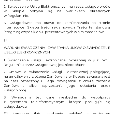
2. Świadczenie Usług Elektronicznych na rzecz Usługobiorców
w Sklepie odbywa się na warunkach określonych
w Regulaminie.
3. Usługodawca ma prawo do zamieszczania na stronie
internetowej Sklepu treści reklamowych. Treści te, stanowią
integralną część Sklepu i prezentowanych w nim materiałów.
§ 11
WARUNKI ŚWIADCZENIA I ZAWIERANIA UMÓW O ŚWIADCZENIE
USŁUG ELEKTRONICZNYCH
1. Świadczenie Usługi Elektronicznej określonej w § 10 pkt 1
Regulaminu przez Usługodawcę jest nieodpłatne.
2. Umowa o świadczenie Usługi Elektronicznej polegającej
na umożliwieniu złożenia Zamówienia w Sklepie zawierana jest
na czas oznaczony i ulega rozwiązaniu z chwilą złożenia
Zamówienia albo zaprzestania jego składania przez
Usługobiorcę.
3. Wymagania techniczne niezbędne do współpracy
z systemem teleinformatycznym, którym posługuje się
Usługodawca:
3.1. komputer (lub urządzenie mobilne) z dostępem