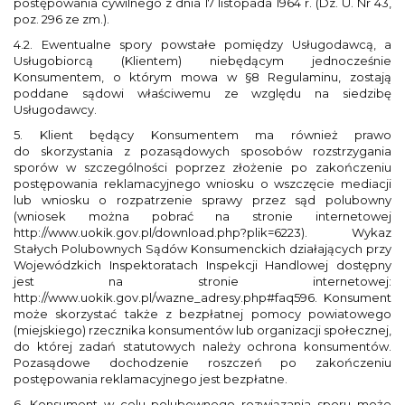
postępowania cywilnego z dnia 17 listopada 1964 r. (Dz. U. Nr 43,
poz. 296 ze zm.).
4.2. Ewentualne spory powstałe pomiędzy Usługodawcą, a
Usługobiorcą (Klientem) niebędącym jednocześnie
Konsumentem, o którym mowa w §8 Regulaminu, zostają
poddane sądowi właściwemu ze względu na siedzibę
Usługodawcy.
5. Klient będący Konsumentem ma również prawo
do skorzystania z pozasądowych sposobów rozstrzygania
sporów w szczególności poprzez złożenie po zakończeniu
postępowania reklamacyjnego wniosku o wszczęcie mediacji
lub wniosku o rozpatrzenie sprawy przez sąd polubowny
(wniosek można pobrać na stronie internetowej
http://www.uokik.gov.pl/download.php?plik=6223). Wykaz
Stałych Polubownych Sądów Konsumenckich działających przy
Wojewódzkich Inspektoratach Inspekcji Handlowej dostępny
jest na stronie internetowej:
http://www.uokik.gov.pl/wazne_adresy.php#faq596. Konsument
może skorzystać także z bezpłatnej pomocy powiatowego
(miejskiego) rzecznika konsumentów lub organizacji społecznej,
do której zadań statutowych należy ochrona konsumentów.
Pozasądowe dochodzenie roszczeń po zakończeniu
postępowania reklamacyjnego jest bezpłatne.
6. Konsument w celu polubownego rozwiązania sporu może