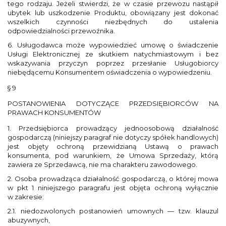
tego rodzaju. Jeżeli stwierdzi, że w czasie przewozu nastąpił
ubytek lub uszkodzenie Produktu, obowiązany jest dokonać
wszelkich czynności niezbędnych do ustalenia
odpowiedzialności przewoźnika.
6. Usługodawca może wypowiedzieć umowę o świadczenie
Usługi Elektronicznej ze skutkiem natychmiastowym i bez
wskazywania przyczyn poprzez przesłanie Usługobiorcy
niebędącemu Konsumentem oświadczenia o wypowiedzeniu.
§ 9
POSTANOWIENIA DOTYCZĄCE PRZEDSIĘBIORCÓW NA
PRAWACH KONSUMENTÓW
1. Przedsiębiorca prowadzący jednoosobową działalność
gospodarczą (niniejszy paragraf nie dotyczy spółek handlowych)
jest objęty ochroną przewidzianą Ustawą o prawach
konsumenta, pod warunkiem, że Umowa Sprzedaży, którą
zawiera ze Sprzedawcą, nie ma charakteru zawodowego.
2. Osoba prowadząca działalność gospodarczą, o której mowa
w pkt 1 niniejszego paragrafu jest objęta ochroną wyłącznie
w zakresie:
2.1. niedozwolonych postanowień umownych — tzw. klauzul
abuzywnych,