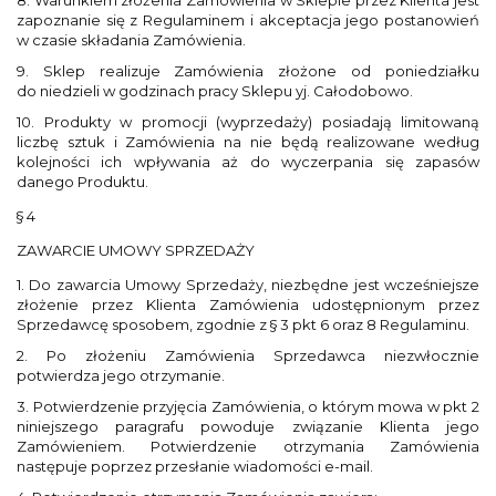
8. Warunkiem złożenia Zamówienia w Sklepie przez Klienta jest
zapoznanie się z Regulaminem i akceptacja jego postanowień
w czasie składania Zamówienia.
9. Sklep realizuje Zamówienia złożone od poniedziałku
do niedzieli w godzinach pracy Sklepu yj. Całodobowo.
10. Produkty w promocji (wyprzedaży) posiadają limitowaną
liczbę sztuk i Zamówienia na nie będą realizowane według
kolejności ich wpływania aż do wyczerpania się zapasów
danego Produktu.
§ 4
ZAWARCIE UMOWY SPRZEDAŻY
1. Do zawarcia Umowy Sprzedaży, niezbędne jest wcześniejsze
złożenie przez Klienta Zamówienia udostępnionym przez
Sprzedawcę sposobem, zgodnie z § 3 pkt 6 oraz 8 Regulaminu.
2. Po złożeniu Zamówienia Sprzedawca niezwłocznie
potwierdza jego otrzymanie.
3. Potwierdzenie przyjęcia Zamówienia, o którym mowa w pkt 2
niniejszego paragrafu powoduje związanie Klienta jego
Zamówieniem. Potwierdzenie otrzymania Zamówienia
następuje poprzez przesłanie wiadomości e-mail.