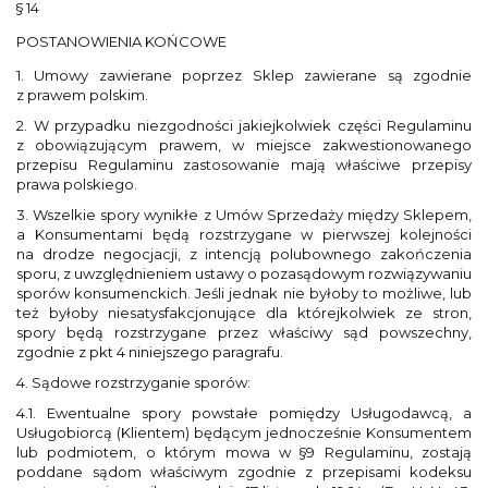
§ 14
POSTANOWIENIA KOŃCOWE
1. Umowy zawierane poprzez Sklep zawierane są zgodnie
z prawem polskim.
2. W przypadku niezgodności jakiejkolwiek części Regulaminu
z obowiązującym prawem, w miejsce zakwestionowanego
przepisu Regulaminu zastosowanie mają właściwe przepisy
prawa polskiego.
3. Wszelkie spory wynikłe z Umów Sprzedaży między Sklepem,
a Konsumentami będą rozstrzygane w pierwszej kolejności
na drodze negocjacji, z intencją polubownego zakończenia
sporu, z uwzględnieniem ustawy o pozasądowym rozwiązywaniu
sporów konsumenckich. Jeśli jednak nie byłoby to możliwe, lub
też byłoby niesatysfakcjonujące dla którejkolwiek ze stron,
spory będą rozstrzygane przez właściwy sąd powszechny,
zgodnie z pkt 4 niniejszego paragrafu.
4. Sądowe rozstrzyganie sporów:
4.1. Ewentualne spory powstałe pomiędzy Usługodawcą, a
Usługobiorcą (Klientem) będącym jednocześnie Konsumentem
lub podmiotem, o którym mowa w §9 Regulaminu, zostają
poddane sądom właściwym zgodnie z przepisami kodeksu