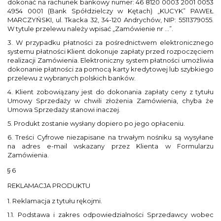
dokonać na rachunek bankowy numer: 46 8120 0003 2001 0053
4954 0001 (Bank Spółdzielczy w Kętach) „KUCYK” PAWEŁ
MARCZYŃSKI, ul. Tkacka 32, 34-120 Andrychów, NIP: 5511379055.
W tytule przelewu należy wpisać „Zamówienie nr …”.
3. W przypadku płatności za pośrednictwem elektronicznego
systemu płatności Klient dokonuje zapłaty przed rozpoczęciem
realizacji Zamówienia. Elektroniczny system płatności umożliwia
dokonanie płatności za pomocą karty kredytowej lub szybkiego
przelewu z wybranych polskich banków.
4. Klient zobowiązany jest do dokonania zapłaty ceny z tytułu
Umowy Sprzedaży w chwili złożenia Zamówienia, chyba że
Umowa Sprzedaży stanowi inaczej.
5. Produkt zostanie wysłany dopiero po jego opłaceniu.
6. Treści Cyfrowe niezapisane na trwałym nośniku są wysyłane
na adres e-mail wskazany przez Klienta w Formularzu
Zamówienia.
§ 6
REKLAMACJA PRODUKTU
1. Reklamacja z tytułu rękojmi.
1.1. Podstawa i zakres odpowiedzialności Sprzedawcy wobec